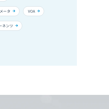
メータ
VOA
ポーネンツ