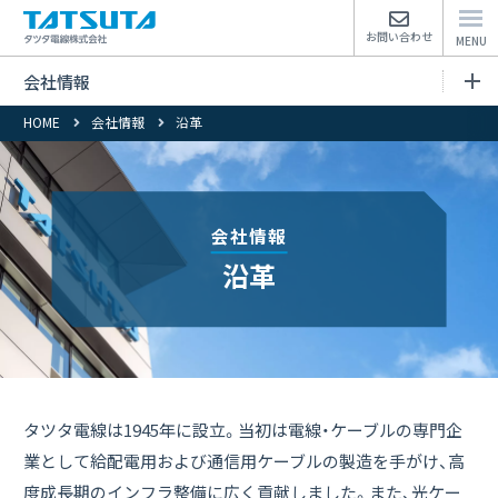
お問い合わせ
会社情報
HOME
会社情報
沿革
会社情報トップページ
トップメッセージ
会社情報
経営理念
沿革
3分でわかる！タツタ電線
会社概要
タツタ電線は1945年に設立。当初は電線・ケーブルの専門企
組織図・役員体制
業として給配電用および通信用ケーブルの製造を手がけ、高
度成長期のインフラ整備に広く貢献しました。また、光ケー