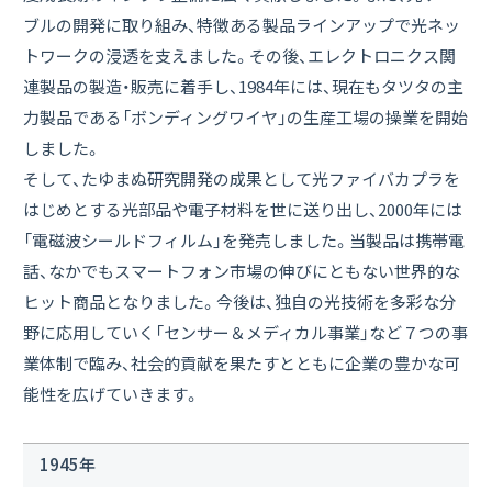
沿革
ブルの開発に取り組み、特徴ある製品ラインアップで光ネッ
トワークの浸透を支えました。その後、エレクトロニクス関
本社・工場・グループ会社への連絡先
連製品の製造・販売に着手し、1984年には、現在もタツタの主
力製品である「ボンディングワイヤ」の生産工場の操業を開始
会社案内ダウンロード
7.5MB
しました。
そして、たゆまぬ研究開発の成果として光ファイバカプラを
Close
はじめとする光部品や電子材料を世に送り出し、2000年には
「電磁波シールドフィルム」を発売しました。当製品は携帯電
話、なかでもスマートフォン市場の伸びにともない世界的な
ヒット商品となりました。今後は、独自の光技術を多彩な分
野に応用していく「センサー＆メディカル事業」など７つの事
業体制で臨み、社会的貢献を果たすとともに企業の豊かな可
能性を広げていきます。
1945年