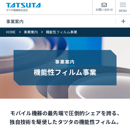
お問い合わせ
事業案内
HOME
事業案内
機能性フィルム事業
事業案内トップページ
インフラ電線事業
事業案内
産業機器電線事業
機能性フィルム事業
機能性フィルム事業
機能性ペースト事業
モバイル機器の最先端で
圧倒的シェアを誇る、
ファインワイヤ事業
独自技術を駆使した
タツタの機能性フィルム。