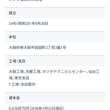
沿革
設立
本社・工場・グループ会社への連絡先
1945（昭和20）年9月28日
会社案内ダウンロード
7.5MB
本社
Close
大阪府東大阪市岩田町2丁目3番1号
工場・支店
大阪工場、京都工場、タツタテクニカルセンター、仙台工
場、東京支店
工場・支店案内
資本金
6,676百万円（2026年3月31日現在）