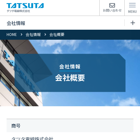
お問い合わせ
会社情報
HOME
会社情報
会社概要
会社情報トップページ
トップメッセージ
会社情報
経営理念
会社概要
3分でわかる！タツタ電線
会社概要
組織図・役員体制
商号
タツタ電線株式会社