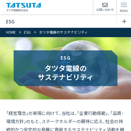
お問い合わせ
ESG
HOME
ESG
タツタ電線のサステナビリティ
ESGトップページ
サステナビリティレポート
ESG
タツタ電線の
トップコミットメント
サステナビリティ
タツタ電線のサステナビリティ
マテリアリティ
「経営理念」の実現に向けて、当社は、
「企業行動規範」、「品質・
事業本部長メッセージ
環境方針」のもと、ステークホルダーの期待に応え、
社会の持
続的かつ安定的な発展に貢献するサステナビリティ活動を継