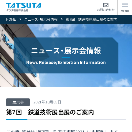
お問い合わせ
HOME
ニュース・展示会情報
第7回 鉄道技術展出展のご案内
ニュース・展示会情報トップページ
ニュース・展示会情報
ニュースカテゴリー
News Release/Exhibition Information
ニュースカテゴリー
ニュースカテゴリー
ニュースカテゴリー
2021年10月05日
展示会
第7回 鉄道技術展出展のご案内
Close
この度、弊社は「第7回 鉄道技術展2021」に出展致します。