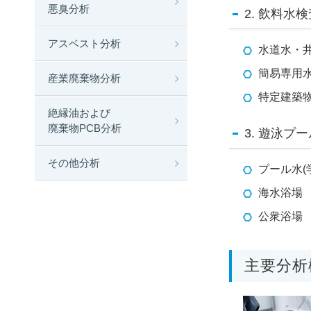
悪臭分析
2. 飲料水
アスベスト分析
水道水・
簡易専用
産業廃棄物分析
特定建築
絶縁油および
廃棄物PCB分析
3. 遊泳プ
その他分析
プール水(
海水浴場
公衆浴場
主要分析