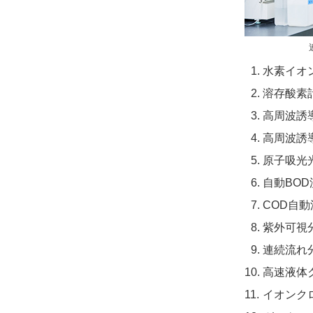
水素イオン
溶存酸素
高周波誘導
高周波誘導
原子吸光光
自動BO
COD自
紫外可視分
連続流れ分
高速液体ク
イオンクロ